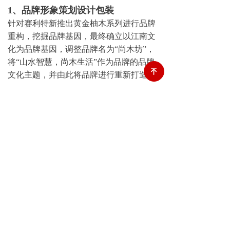
1、品牌形象策划设计包装
针对赛利特新推出黄金柚木系列进行品牌
重构，挖掘品牌基因，最终确立以江南文
化为品牌基因，调整品牌名为“尚木坊”，
将“山水智慧，尚木生活”作为品牌的品牌
녠
文化主题，并由此将品牌进行重新打造，
其中包含品牌文化系统包装、品牌形象系
统设计、品牌专卖店和展会展厅设计等。
2、招商工具策划设计
针对其参展的需要，进行相关展会招商工
具系统的策划与设计。所有策划与设计都
遵循品牌形象与基调，强调“山水智慧，
尚木生活”的品牌主题。
3、苏州展会招商策划
将江南文化植入品牌，重在体现“山水智
慧，尚木生活”的品牌主题，尚木坊品牌