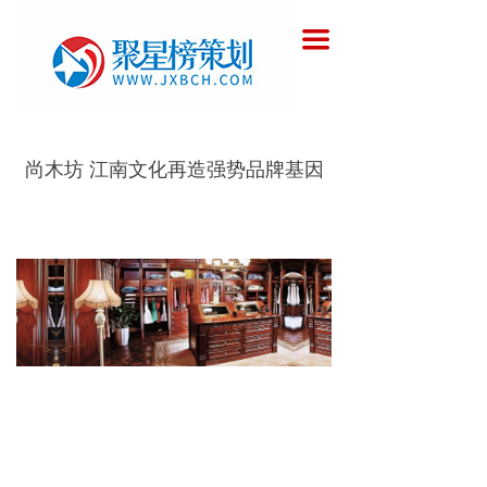
首页
끀
关于聚星榜策划
服务范围
尚木坊 江南文化再造强势品牌基因
客户案例
聚星榜商学院
人力资源
联系聚星榜策划